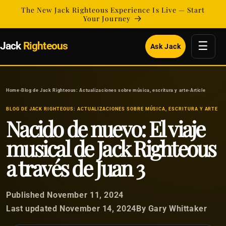
Ir
The New Jack Righteous Experience Is Live — Start
directamente
Your Journey
al contenido
☰
Jack
Righteous
Ask Jack
Home
›
Blog de Jack Righteous: Actualizaciones sobre música, escritura y arte
›
Article
BLOG DE JACK RIGHTEOUS: ACTUALIZACIONES SOBRE MÚSICA, ESCRITURA Y ARTE
Nacido de nuevo: El viaje
musical de Jack Righteous
a través de Juan 3
Published November 11, 2024
Last updated November 14, 2024
By Gary Whittaker