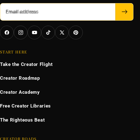
Email address
Facebook
Instagram
YouTube
TikTok
X
Pinterest
(Twitter)
START HERE
Take the Creator Flight
Creator Roadmap
Creator Academy
Free Creator Libraries
The Righteous Beat
CREATOR ROADS